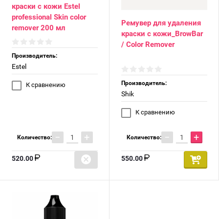
краски с кожи Estel
professional Skin color
Ремувер для удаления
remover 200 мл
краски с кожи_BrowBar
/ Color Remover
Производитель:
Estel
Производитель:
К сравнению
Shik
К сравнению
−
+
−
+
Количество:
Количество:
520.00
550.00