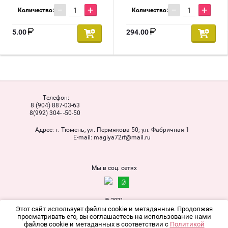
−
+
−
+
Количество:
Количество:
5.00
294.00
Телефон:
8 (904) 887-03-63
8(992) 304- -50-50
Адрес:
г. Тюмень, ул. Пермякова 50; ул. Фабричная 1
Е-mail:
magiya72rf@mail.ru
Мы в соц. сетях
© 2021
Политика конфиденциальности
Этот сайт использует файлы cookie и метаданные. Продолжая
просматривать его, вы соглашаетесь на использование нами
файлов cookie и метаданных в соответствии с
Политикой